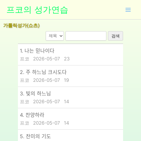
콘
프코의 성가연습
텐
츠
가톨릭성가(쇼츠)
로
건
검색
너
뛰
1. 나는 믿나이다
기
프코
2026-05-07
23
2. 주 하느님 크시도다
프코
2026-05-07
19
3. 빛의 하느님
프코
2026-05-07
14
4. 찬양하라
프코
2026-05-07
14
5. 찬미의 기도