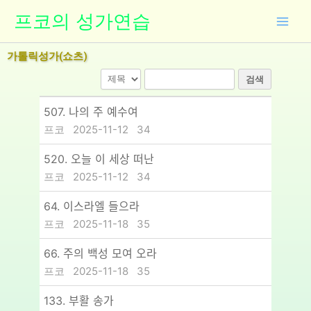
콘
프코의 성가연습
텐
츠
가톨릭성가(쇼츠)
로
건
검색
너
뛰
507. 나의 주 예수여
기
프코
2025-11-12
34
520. 오늘 이 세상 떠난
프코
2025-11-12
34
64. 이스라엘 들으라
프코
2025-11-18
35
66. 주의 백성 모여 오라
프코
2025-11-18
35
133. 부활 송가