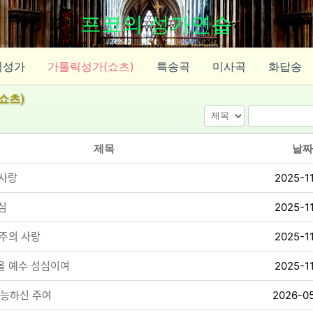
프코의 성가연습
릭성가
가톨릭성가(쇼츠)
특송곡
미사곡
화답송
쇼츠)
제목
날짜
사랑
2025-1
ᅵᆷ
2025-1
 주의 사랑
2025-1
ᆯ 예수 성심이여
2025-1
ᆫ능하신 주여
2026-0