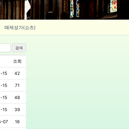
떼제성가(쇼츠)
검색
조회
1-15
42
1-15
71
1-15
48
1-15
39
5-07
16