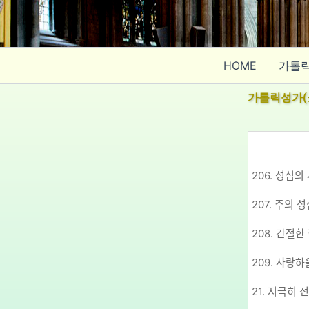
콘
텐
츠
로
HOME
가톨
건
너
가톨릭성가(
뛰
기
206. 성심의 
207. 주의 성ᄉ
208. 간절한
209. 사랑하오
21. 지극히 저