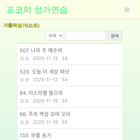
콘
프코의 성가연습
텐
츠
가톨릭성가(쇼츠)
로
건
검색
너
뛰
507. 나의 주 예수여
기
프코
2025-11-12
34
520. 오늘 이 세상 떠난
프코
2025-11-12
34
64. 이스라엘 들으라
프코
2025-11-18
35
66. 주의 백성 모여 오라
프코
2025-11-18
35
133. 부활 송가