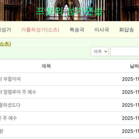
프코의 성가연습
릭성가
가톨릭성가(쇼츠)
특송곡
미사곡
화답송
쇼츠)
제목
날짜
ᅡ 부활이여
2025-1
ᅣ 알렐루야 주 예수
2025-1
ᅪᆯ하셨도다
2025-1
ᅵᆫ 주 예수
2025-1
ᅪᆼ
2025-1