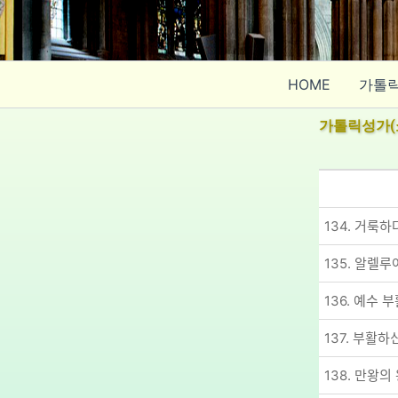
콘
텐
츠
로
HOME
가톨
건
너
가톨릭성가(
뛰
기
134. 거룩하ᄃ
135. 알렐루ᄋ
136. 예수 부ᄒ
137. 부활하ᄉ
138. 만왕의 ᄋ