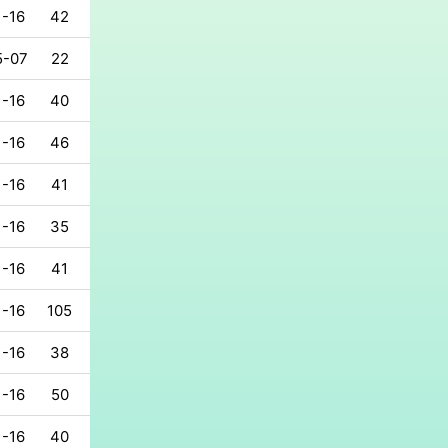
1-16
42
5-07
22
1-16
40
1-16
46
1-16
41
1-16
35
1-16
41
1-16
105
1-16
38
1-16
50
1-16
40