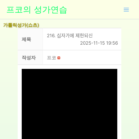
콘
프코의 성가연습
텐
츠
가톨릭성가(쇼츠)
로
건
216. 십자가에 제헌되신
제목
너
2025-11-15 19:56
뛰
기
작성자
프코