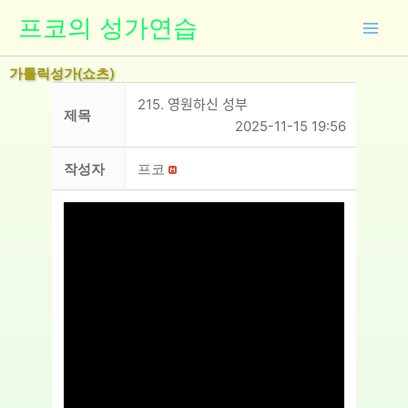
콘
프코의 성가연습
텐
츠
가톨릭성가(쇼츠)
로
건
215. 영원하신 성부
제목
너
2025-11-15 19:56
뛰
기
작성자
프코