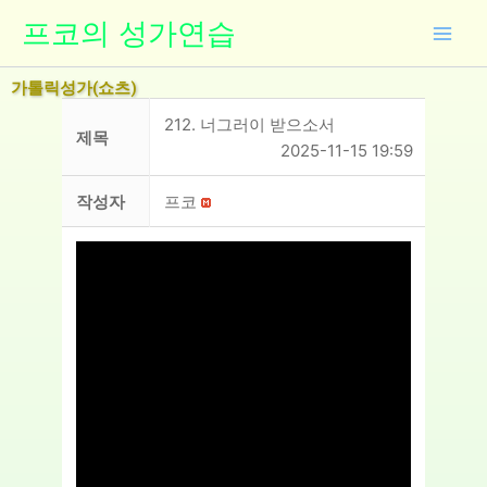
콘
프코의 성가연습
텐
츠
가톨릭성가(쇼츠)
로
건
212. 너그러이 받으소서
제목
너
2025-11-15 19:59
뛰
기
작성자
프코