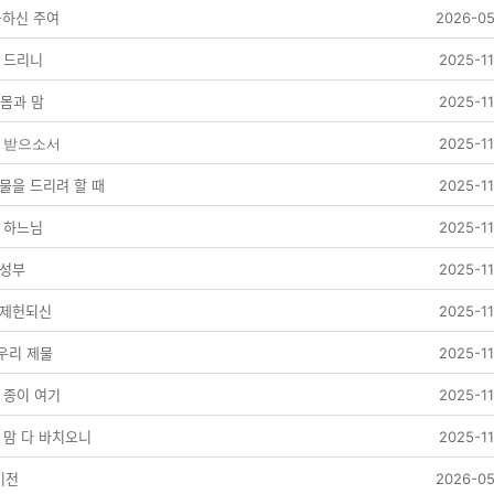
ᆼ하신 주여
2026-05
ᆼ 드리니
2025-11
ᅩᆷ과 맘
2025-11
이 받으소서
2025-11
ᅮᆯ을 드리려 할 때
2025-11
 하느님
2025-11
성부
2025-11
ᅦ헌되신
2025-11
우리 제물
2025-11
 종이 여기
2025-11
 맘 다 바치오니
2025-11
ᅵ전
2026-05