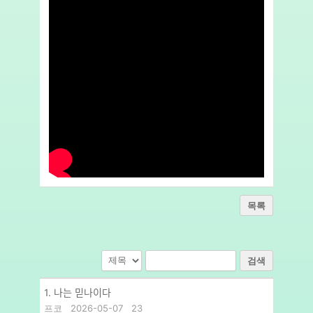
목록
검색
1. 나는 믿나이다
프코
2026-05-07
23