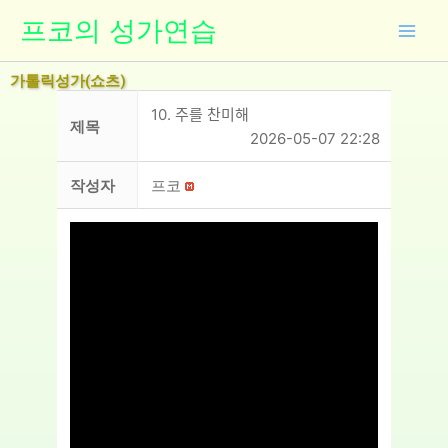
콘
프코의 성가연습
텐
츠
가톨릭성가(쇼츠)
로
건
10. 주를 찬미해
제목
너
2026-05-07 22:28
뛰
기
작성자
프코