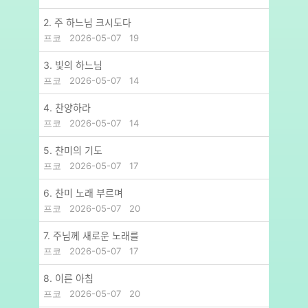
2. 주 하느님 크시도다
프코
2026-05-07
19
3. 빛의 하느님
프코
2026-05-07
14
4. 찬양하라
프코
2026-05-07
14
5. 찬미의 기도
프코
2026-05-07
17
6. 찬미 노래 부르며
프코
2026-05-07
20
7. 주님께 새로운 노래를
프코
2026-05-07
17
8. 이른 아침
프코
2026-05-07
20