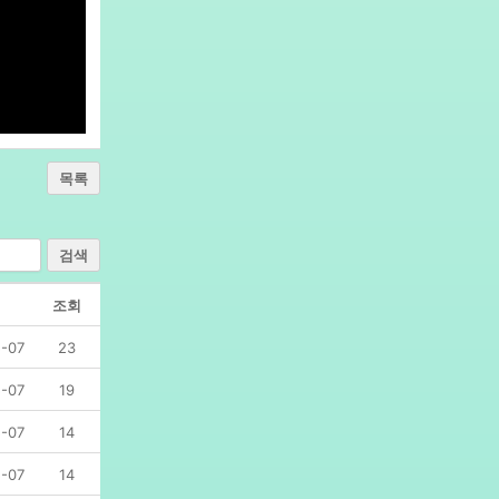
목록
검색
조회
-07
23
-07
19
-07
14
-07
14