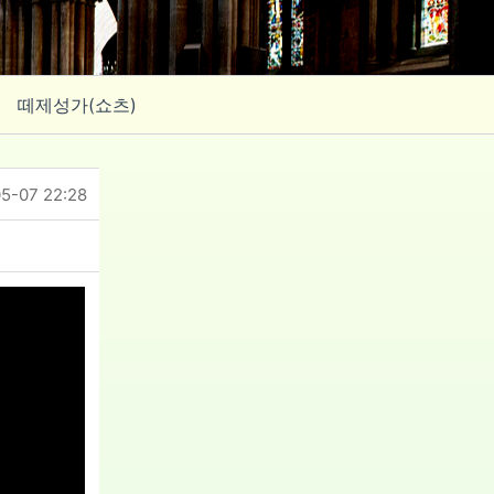
떼제성가(쇼츠)
5-07 22:28