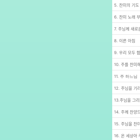
5. 찬미의 기도
6. 찬미 노래 ᄇ
7. 주님께 새로ᄋ
8. 이른 아침
9. 우리 모두 하
10. 주를 찬미ᄒ
11. 주 하느님
12. 주님을 기
13.주님을 그ᄅ
14. 주께 찬양
15. 주님을 찬
16. 온 세상아 ᄌ