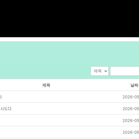
제목
날짜
다
2026-05
ᅳ시도다
2026-05
2026-05
2026-05