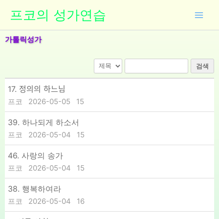
콘
프코의 성가연습
텐
츠
가톨릭성가
로
건
너
검색
뛰
기
17. 정의의 하느님
프코
2026-05-05
15
39. 하나되게 하소서
프코
2026-05-04
15
46. 사랑의 송가
프코
2026-05-04
15
38. 행복하여라
프코
2026-05-04
16