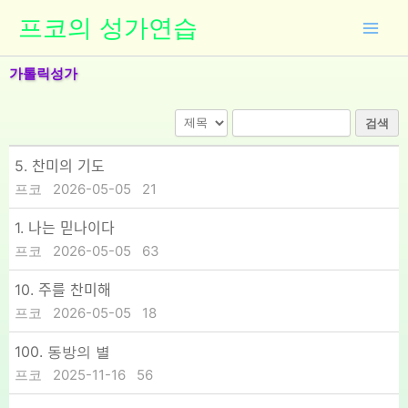
콘
프코의 성가연습
텐
츠
가톨릭성가
로
건
너
검색
뛰
기
5. 찬미의 기도
프코
2026-05-05
21
1. 나는 믿나이다
프코
2026-05-05
63
10. 주를 찬미해
프코
2026-05-05
18
100. 동방의 별
프코
2025-11-16
56