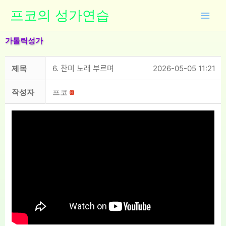
콘
프코의 성가연습
텐
츠
가톨릭성가
로
건
너
제목
6. 찬미 노래 부르며
2026-05-05 11:21
뛰
기
작성자
프코