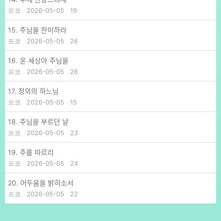
프코
2026-05-05
19
15. 주님을 찬미하라
프코
2026-05-05
26
16. 온 세상아 주님을
프코
2026-05-05
26
17. 정의의 하느님
프코
2026-05-05
15
18. 주님을 부르던 날
프코
2026-05-05
23
19. 주를 따르리
프코
2026-05-05
24
20. 어두움을 밝히소서
프코
2026-05-05
22