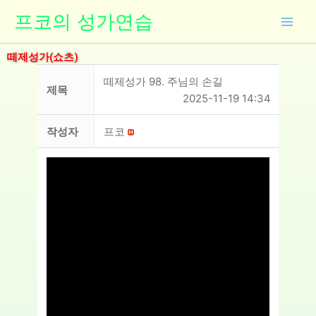
콘
프코의 성가연습
텐
츠
떼제성가(쇼츠)
로
건
떼제성가 98. 주님의 손길
제목
너
2025-11-19 14:34
뛰
기
작성자
프코