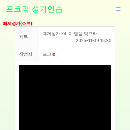
콘
프코의 성가연습
텐
츠
떼제성가(쇼츠)
로
건
떼제성가 74. 이 빵을 먹으라
제목
너
2025-11-19 15:30
뛰
기
작성자
프코