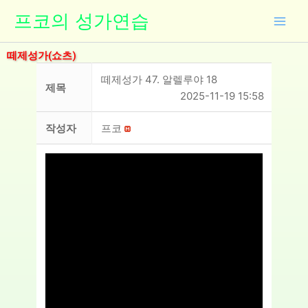
콘
프코의 성가연습
텐
츠
떼제성가(쇼츠)
로
건
떼제성가 47. 알렐루야 18
제목
너
2025-11-19 15:58
뛰
기
작성자
프코