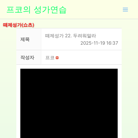
콘
프코의 성가연습
텐
츠
떼제성가(쇼츠)
로
건
떼제성가 22. 두려워말라
제목
너
2025-11-19 16:37
뛰
기
작성자
프코