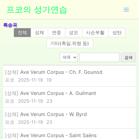
콘
프코의 성가연습
텐
츠
특송곡
로
전체
성체
연중
성모
사순부활
성탄
건
너
기타(축일.위령 등)
뛰
기
검색
[성체]
Ave Verum Corpus - Ch. F. Gounod
프코
2025-11-19
19
[성체]
Ave Verum Corpus - A. Guilmant
프코
2025-11-19
23
[성체]
Ave Verum Corpus - W. Byrd
프코
2025-11-19
23
[성체]
Ave Verum Corpus - Saint Saëns