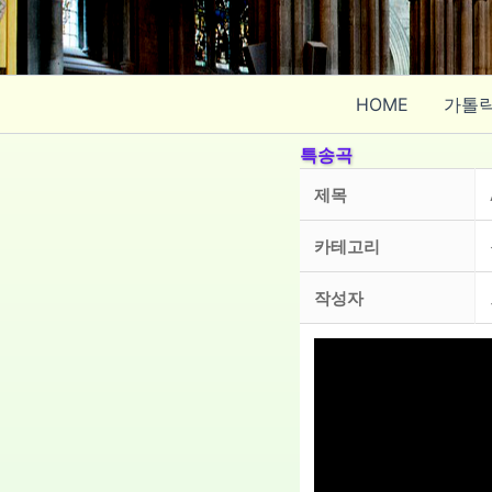
콘
텐
츠
로
HOME
가톨
건
너
특송곡
뛰
제목
기
카테고리
작성자