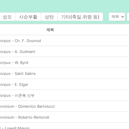
성모
사순부활
성탄
기타(축일.위령 등)
제목
orpus - Ch. F. Gounod
rpus - A. Guilmant
orpus - W. Byrd
rpus - Saint Saëns
rpus - E. Elgar
Corpus - 이존복 신부
vivium - Domenico Bartolucci
nvivium - Roberto Remondi
 Lowell Mason