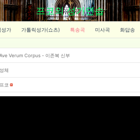
프코의 성가연습
릭성가
가톨릭성가(쇼츠)
특송곡
미사곡
화답송
Ave Verum Corpus - 이존복 신부
성체
프코