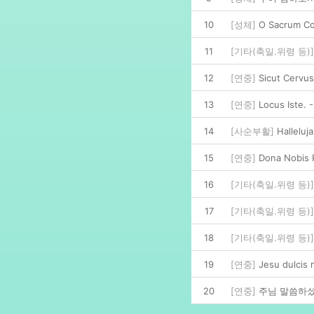
10
[성체]
O Sacrum Con
11
[기타(축일.위령 등)]
12
[연중]
Sicut Cervus 
13
[연중]
Locus Iste. -
14
[사순부활]
Halleluja
15
[연중]
Dona Nobis P
16
[기타(축일.위령 등)]
17
[기타(축일.위령 등)]
18
[기타(축일.위령 등)]
19
[연중]
Jesu dulcis m
20
[연중]
주님 말씀하셨