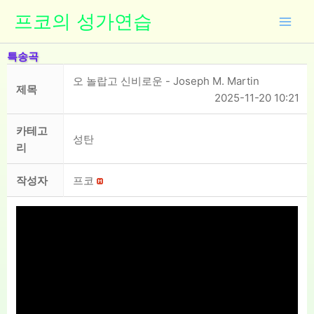
콘
프코의 성가연습
텐
츠
특송곡
로
건
오 놀랍고 신비로운 - Joseph M. Martin
제목
너
2025-11-20 10:21
뛰
기
카테고
성탄
리
작성자
프코