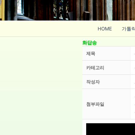
콘
텐
츠
로
HOME
가톨
건
너
화답송
뛰
제목
기
카테고리
작성자
첨부파일