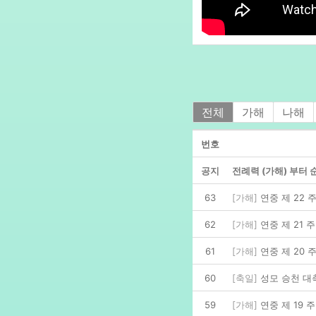
전체
가해
나해
번호
공지
전례력 (가해) 부터 
63
[가해]
연중 제 22 
62
[가해]
연중 제 21 
61
[가해]
연중 제 20 
60
[축일]
성모 승천 
59
[가해]
연중 제 19 