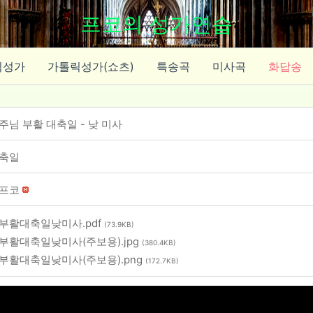
프코의 성가연습
릭성가
가톨릭성가(쇼츠)
특송곡
미사곡
화답송
주님 부활 대축일 - 낮 미사
축일
프코
부활대축일낮미사.pdf
(73.9KB)
부활대축일낮미사(주보용).jpg
(380.4KB)
부활대축일낮미사(주보용).png
(172.7KB)