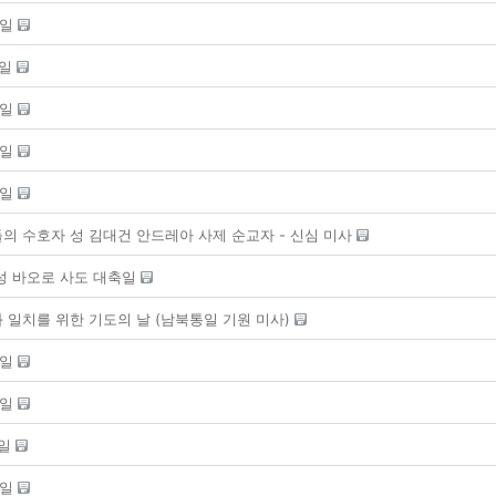
주일
주일
주일
주일
주일
의 수호자 성 김대건 안드레아 사제 순교자 - 신심 미사
ᅥᆼ 바오로 사도 대축일
 일치를 위한 기도의 날 (남북통일 기원 미사)
주일
주일
주일
주일