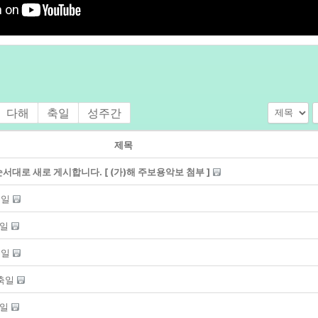
다해
축일
성주간
제목
순서대로 새로 게시합니다. [ (가)해 주보용악보 첨부 ]
주일
주일
주일
대축일
주일