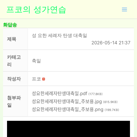
콘
프코의 성가연습
텐
츠
화답송
로
건
성 요한 세례자 탄생 대축일
제목
너
2026-05-14 21:37
뛰
기
카테고
축일
리
작성자
프코
성요한세례자탄생대축일.pdf
(177.8KB)
첨부파
성요한세례자탄생대축일_주보용.jpg
(615.9KB)
일
성요한세례자탄생대축일_주보용.png
(199.7KB)