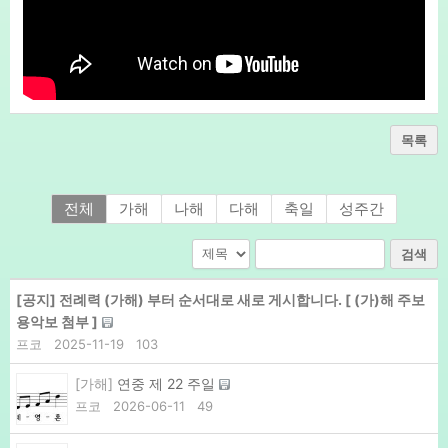
목록
전체
가해
나해
다해
축일
성주간
검색
[공지]
전례력 (가해) 부터 순서대로 새로 게시합니다. [ (가)해 주보
용악보 첨부 ]
프코
2025-11-19
103
[가해]
연중 제 22 주일
프코
2026-06-11
49