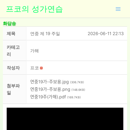
콘
프코의 성가연습
텐
츠
화답송
로
건
제목
연중 제 19 주일
2026-06-11 22:13
너
뛰
카테고
가해
기
리
작성자
프코
연중19가-주보용.jpg
(306.7KB)
첨부파
연중19가-주보용.png
(148.6KB)
일
연중19주(가해).pdf
(169.7KB)