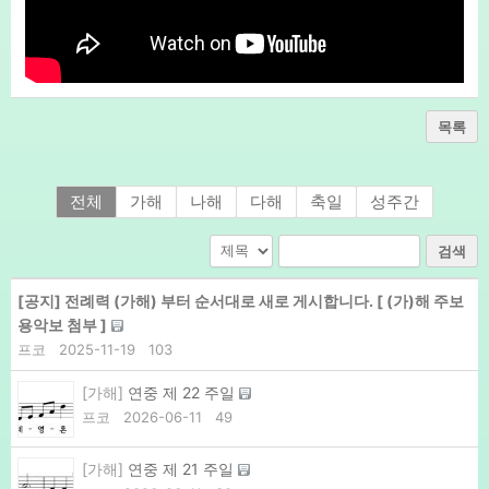
목록
전체
가해
나해
다해
축일
성주간
검색
[공지]
전례력 (가해) 부터 순서대로 새로 게시합니다. [ (가)해 주보
용악보 첨부 ]
프코
2025-11-19
103
[가해]
연중 제 22 주일
프코
2026-06-11
49
[가해]
연중 제 21 주일