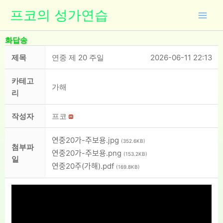
콘
프코의 성가연습
텐
츠
화답송
로
건
제목
연중 제 20 주일
2026-06-11 22:13
너
뛰
카테고
가해
기
리
작성자
프코
연중20가-주보용.jpg
(352.6KB)
첨부파
연중20가-주보용.png
(153.2KB)
일
연중20주(가해).pdf
(169.8KB)