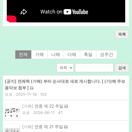
목록
전체
가해
나해
다해
축일
성주간
검색
[공지]
전례력 (가해) 부터 순서대로 새로 게시합니다. [ (가)해 주보
용악보 첨부 ]
프코
2025-11-19
103
[가해]
연중 제 22 주일
프코
2026-06-11
47
[가해]
연중 제 21 주일